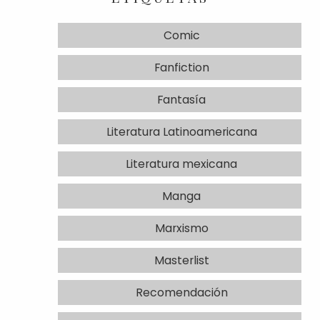
Comic
Fanfiction
Fantasía
Literatura Latinoamericana
Literatura mexicana
Manga
Marxismo
Masterlist
Recomendación