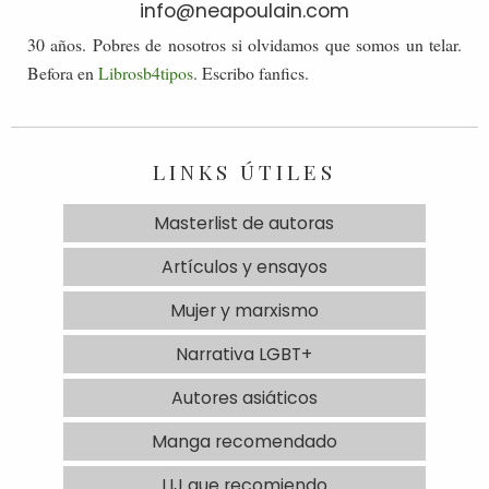
info@neapoulain.com
30 años. Pobres de nosotros si olvidamos que somos un telar.
Befora en
Librosb4tipos
. Escribo fanfics.
LINKS ÚTILES
Masterlist de autoras
Artículos y ensayos
Mujer y marxismo
Narrativa LGBT+
Autores asiáticos
Manga recomendado
LIJ que recomiendo