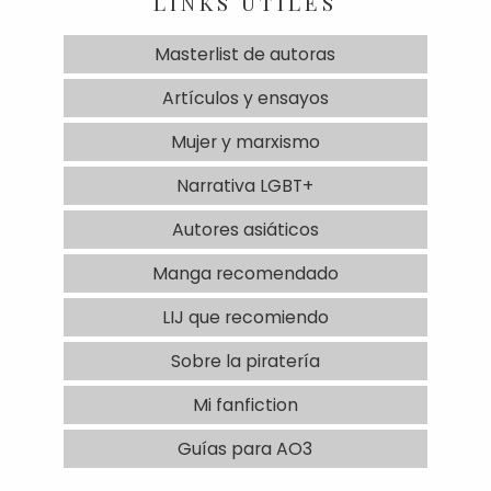
LINKS ÚTILES
Masterlist de autoras
Artículos y ensayos
Mujer y marxismo
Narrativa LGBT+
Autores asiáticos
Manga recomendado
LIJ que recomiendo
Sobre la piratería
Mi fanfiction
Guías para AO3