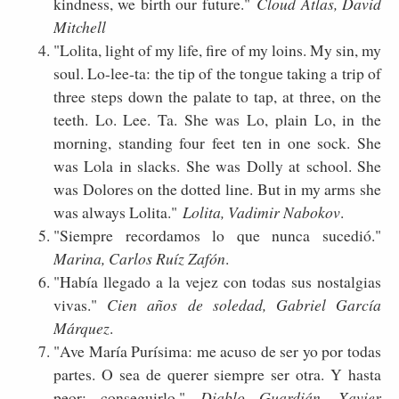
kindness, we birth our future."
Cloud Atlas, David
Mitchell
"Lolita, light of my life, fire of my loins. My sin, my
soul. Lo-lee-ta: the tip of the tongue taking a trip of
three steps down the palate to tap, at three, on the
teeth. Lo. Lee. Ta. She was Lo, plain Lo, in the
morning, standing four feet ten in one sock. She
was Lola in slacks. She was Dolly at school. She
was Dolores on the dotted line. But in my arms she
was always Lolita."
Lolita, Vadimir Nabokov
.
"Siempre recordamos lo que nunca sucedió."
Marina, Carlos Ruíz Zafón
.
"Había llegado a la vejez con todas sus nostalgias
vivas."
Cien años de soledad, Gabriel García
Márquez
.
"Ave María Purísima: me acuso de ser yo por todas
partes. O sea de querer siempre ser otra. Y hasta
peor: conseguirlo."
Diablo Guardián, Xavier