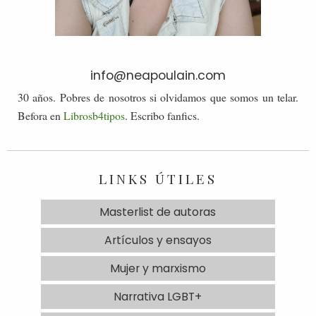
info@neapoulain.com
30 años. Pobres de nosotros si olvidamos que somos un telar.
Befora en
Librosb4tipos
. Escribo fanfics.
LINKS ÚTILES
Masterlist de autoras
Artículos y ensayos
Mujer y marxismo
Narrativa LGBT+