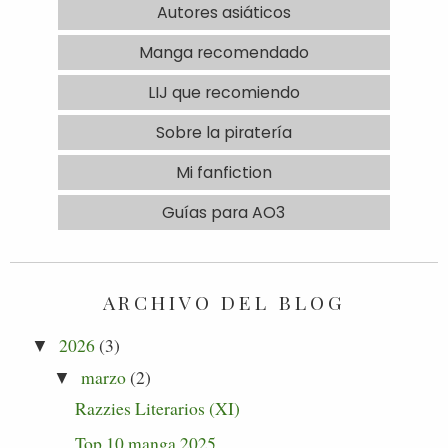
Autores asiáticos
Manga recomendado
LIJ que recomiendo
Sobre la piratería
Mi fanfiction
Guías para AO3
ARCHIVO DEL BLOG
2026
(3)
▼
marzo
(2)
▼
Razzies Literarios (XI)
Top 10 manga 2025