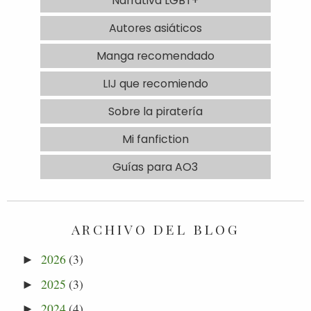
Narrativa LGBT+
Autores asiáticos
Manga recomendado
LIJ que recomiendo
Sobre la piratería
Mi fanfiction
Guías para AO3
ARCHIVO DEL BLOG
2026
(3)
►
2025
(3)
►
2024
(4)
►