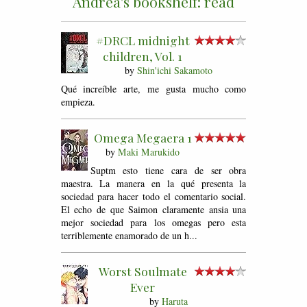
Andrea's bookshelf: read
#DRCL midnight
children, Vol. 1
by
Shin'ichi Sakamoto
Qué increíble arte, me gusta mucho como
empieza.
Omega Megaera 1
by
Maki Marukido
Suptm esto tiene cara de ser obra
maestra. La manera en la qué presenta la
sociedad para hacer todo el comentario social.
El echo de que Saimon claramente ansia una
mejor sociedad para los omegas pero esta
terriblemente enamorado de un h...
Worst Soulmate
Ever
by
Haruta