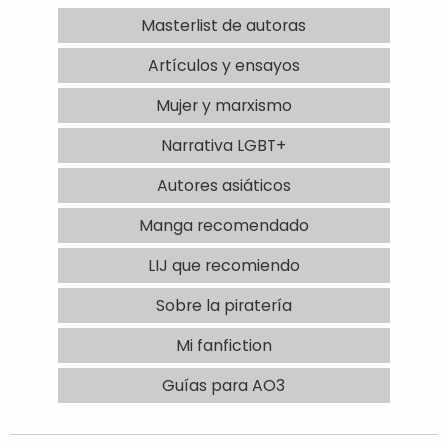
Masterlist de autoras
Artículos y ensayos
Mujer y marxismo
Narrativa LGBT+
Autores asiáticos
Manga recomendado
LIJ que recomiendo
Sobre la piratería
Mi fanfiction
Guías para AO3