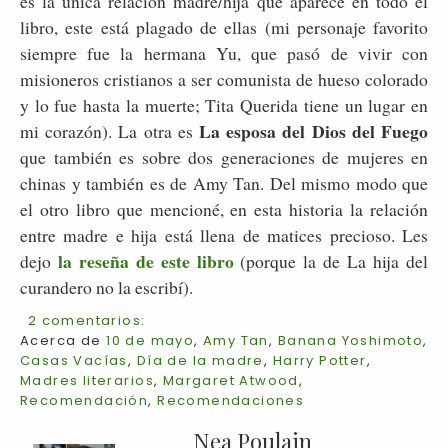
es la única relación madre/hija que aparece en todo el
libro, este está plagado de ellas (mi personaje favorito
siempre fue la hermana Yu, que pasó de vivir con
misioneros cristianos a ser comunista de hueso colorado
y lo fue hasta la muerte; Tita Querida tiene un lugar en
La esposa del Dios del Fuego
mi corazón). La otra es
que también es sobre dos generaciones de mujeres en
chinas y también es de Amy Tan. Del mismo modo que
el otro libro que mencioné, en esta historia la relación
entre madre e hija está llena de matices precioso. Les
la reseña de este libro
dejo
(porque la de La hija del
curandero no la escribí).
2 comentarios:
Acerca de
10 de mayo
,
Amy Tan
,
Banana Yoshimoto
,
Casas Vacías
,
Día de la madre
,
Harry Potter
,
Madres literarios
,
Margaret Atwood
,
Recomendación
,
Recomendaciones
Nea Poulain