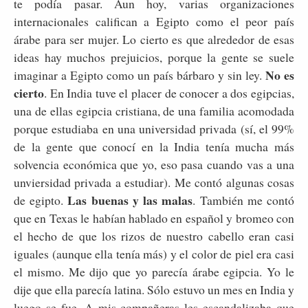
te podía pasar. Aun hoy, varias organizaciones
internacionales califican a Egipto como el peor país
árabe para ser mujer. Lo cierto es que alrededor de esas
ideas hay muchos prejuicios, porque la gente se suele
No es
imaginar a Egipto como un país bárbaro y sin ley.
cierto
. En India tuve el placer de conocer a dos egipcias,
una de ellas egipcia cristiana, de una familia acomodada
porque estudiaba en una universidad privada (sí, el 99%
de la gente que conocí en la India tenía mucha más
solvencia económica que yo, eso pasa cuando vas a una
unviersidad privada a estudiar). Me contó algunas cosas
Las buenas y las malas
de egipto.
. También me contó
que en Texas le habían hablado en español y bromeo con
el hecho de que los rizos de nuestro cabello eran casi
iguales (aunque ella tenía más) y el color de piel era casi
el mismo. Me dijo que yo parecía árabe egipcia. Yo le
dije que ella parecía latina. Sólo estuvo un mes en India y
luego se fue. A mis compañeras les escandalizaba que