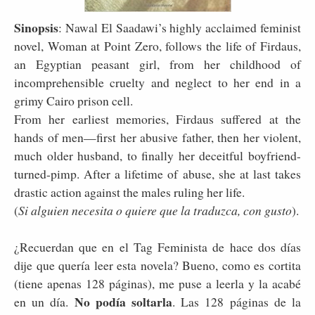
Sinopsis
: Nawal El Saadawi’s highly acclaimed feminist
novel, Woman at Point Zero, follows the life of Firdaus,
an Egyptian peasant girl, from her childhood of
incomprehensible cruelty and neglect to her end in a
grimy Cairo prison cell.
From her earliest memories, Firdaus suffered at the
hands of men—first her abusive father, then her violent,
much older husband, to finally her deceitful boyfriend-
turned-pimp. After a lifetime of abuse, she at last takes
drastic action against the males ruling her life.
(
Si alguien necesita o quiere que la traduzca, con gusto
).
¿Recuerdan que en el Tag Feminista de hace dos días
dije que quería leer esta novela? Bueno, como es cortita
(tiene apenas 128 páginas), me puse a leerla y la acabé
No podía soltarla
en un día.
. Las 128 páginas de la