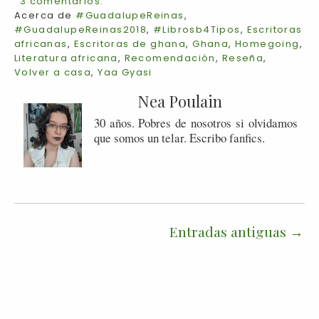
3 comentarios:
Acerca de
#GuadalupeReinas
,
#GuadalupeReinas2018
,
#Librosb4Tipos
,
Escritoras
africanas
,
Escritoras de ghana
,
Ghana
,
Homegoing
,
Literatura africana
,
Recomendación
,
Reseña
,
Volver a casa
,
Yaa Gyasi
Nea Poulain
30 años. Pobres de nosotros si olvidamos
que somos un telar. Escribo fanfics.
Entradas antiguas