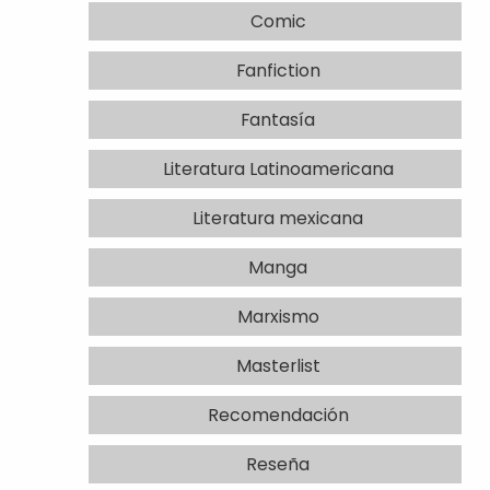
Comic
Fanfiction
Fantasía
Literatura Latinoamericana
Literatura mexicana
Manga
Marxismo
Masterlist
Recomendación
Reseña