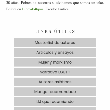
30 años. Pobres de nosotros si olvidamos que somos un telar.
Befora en
Librosb4tipos
. Escribo fanfics.
LINKS ÚTILES
Masterlist de autoras
Artículos y ensayos
Mujer y marxismo
Narrativa LGBT+
Autores asiáticos
Manga recomendado
LIJ que recomiendo