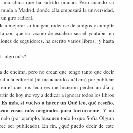
s una chica que ha sufrido mucho. Pero cuando su
e muda a Madrid, donde ella empezará la universidad,
 un giro radical.
da a mejorar su imagen, rodearse de amigos y cumplir
ta con que su vecino de escalera sea el youtuber en
nes de seguidores, ha escrito varios libros, ¡y hasta
zás algo más?
a de encima, pero no crean que tengo tanto que decir
mal a la editorial (ni me acuerdo cuál era) por publicar
o en el que mis lectores me hicieron perder un día y
artir de hoy me voy a dedicar a ignorar todos los libros
Es más, si vuelvo a hacer un Qué leo, qué reseño,
.
uscan cosas más originales para torturarme
. Y no
 malo (por ejemplo, busquen todo lo que Sofía Olguin
ce ser publicado). En fin, ¿qué puedo decir de este