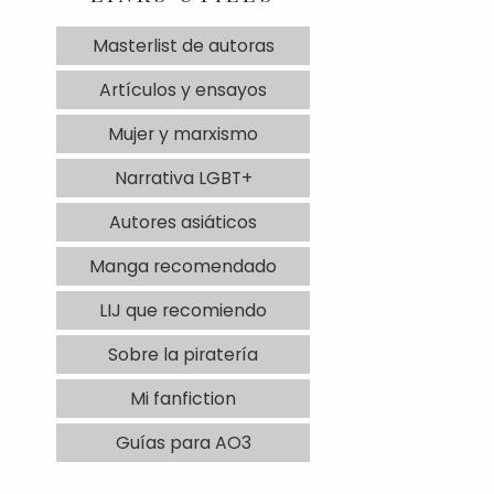
Masterlist de autoras
Artículos y ensayos
Mujer y marxismo
Narrativa LGBT+
Autores asiáticos
Manga recomendado
LIJ que recomiendo
Sobre la piratería
Mi fanfiction
Guías para AO3