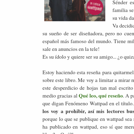
Sénder e
familia s
su vida da
Va decidi
su sueño de ser diseñadora, pero no cuen
español más famoso del mundo. Tiene millo
sale en anuncios en la tele!
Es su ídolo y quiere ser su amigo... ¿o qui
Estoy haciendo esta reseña para quitarmel
sobre este libro. Me voy a limitar a mirar 
este desperdicio de hojas tan mal escrit
Qué leo, qué reseño
medio gracias al
. A p
que digan Fenómeno Wattpad en el título
los voy a prohibir, así mis lectores b
porque lo que se publique en wattpad sea
ha publicado en wattpad, eso sí que mere