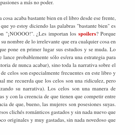
apasiones a más no poder.
a cosa acaba bastante bien en el libro desde ese frente,
que yo estoy diciendo las palabras "bastante bien" es
spoilers
jeron "¡NOOOO!". ¿Les importan los
? Porque
 su nombre de lo irrelevante que era cualquier cosa en
que pone en primer lugar sus estudios y se muda. Lo
e lance probablemente sólo es/era una estrategia para
storia de nunca acabar), sino toda la narrativa sobre el
s de celos son especialmente frecuentes en este libro y
ual me recuerda que los celos son una ridiculez, pero
rzando su narrativa). Los celos son una manera de
as y con la creencia de que tienen que competir entre
ncia de que, bueno, las mujeres son posesiones suyas.
esos clichés románticos gastados y sin nada nuevo que
oco originales y muy gastadas, sin nada novedoso que