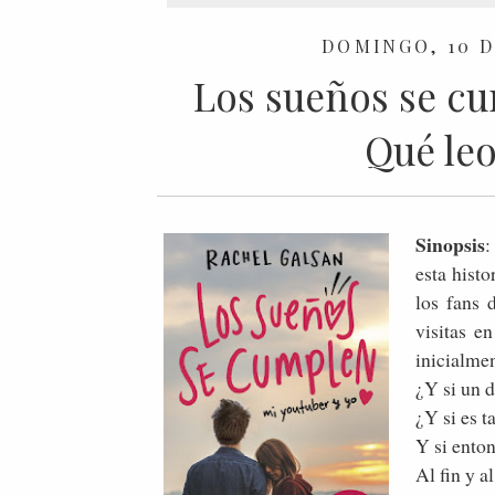
DOMINGO, 10 D
Los sueños se cu
Qué leo
Sinopsis
:
esta histo
los fans 
visitas e
inicialme
¿Y si un d
¿Y si es 
Y si enton
Al fin y a