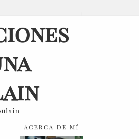
ciones
una
ain
oulain
ACERCA DE MÍ