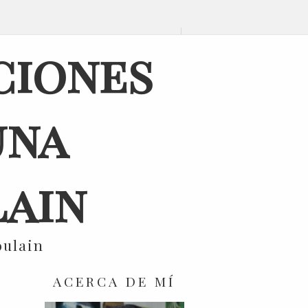
ciones
una
ain
oulain
ACERCA DE MÍ