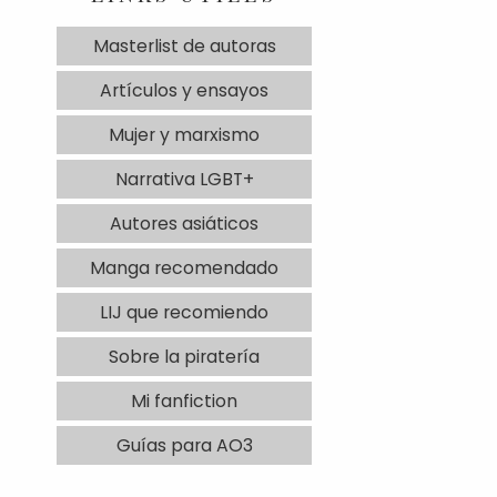
Masterlist de autoras
Artículos y ensayos
Mujer y marxismo
Narrativa LGBT+
Autores asiáticos
Manga recomendado
LIJ que recomiendo
Sobre la piratería
Mi fanfiction
Guías para AO3