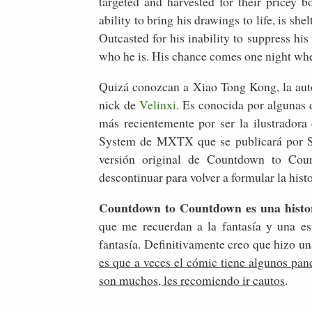
targeted and harvested for their pricey b
ability to bring his drawings to life, is she
Outcasted for his inability to suppress his
who he is. His chance comes one night when
Quizá conozcan a Xiao Tong Kong, la aut
nick de
Velinxi
. Es conocida por algunas 
más recientemente por ser la ilustradora
System de MXTX que se publicará por Se
versión original de Countdown to Cou
descontinuar para volver a formular la hist
Countdown to Countdown es una histori
que me recuerdan a la fantasía y una e
fantasía. Definitivamente creo que hizo u
es que a veces el cómic tiene algunos pan
son muchos, les recomiendo ir cautos
.