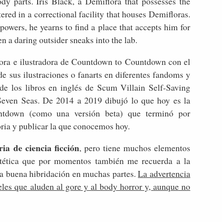
ody parts. Iris Black, a Demiflora that possesses the
ltered in a correctional facility that houses Demifloras.
 powers, he yearns to find a place that accepts him for
 a daring outsider sneaks into the lab.
ora e ilustradora de Countdown to Countdown con el
de sus ilustraciones o fanarts en diferentes fandoms y
 de los libros en inglés de Scum Villain Self-Saving
ven Seas. De 2014 a 2019 dibujó lo que hoy es la
ntdown (como una versión beta) que terminó por
oria y publicar la que conocemos hoy.
a de ciencia ficción
, pero tiene muchos elementos
stética que por momentos también me recuerda a la
na buena hibridación en muchas partes.
La advertencia
eles que aluden al gore y al body horror y, aunque no