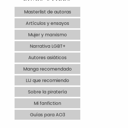
Masterlist de autoras
Artículos y ensayos
Mujer y marxismo
Narrativa LGBT+
Autores asiáticos
Manga recomendado
LIJ que recomiendo
Sobre la piratería
Mi fanfiction
Guías para AO3