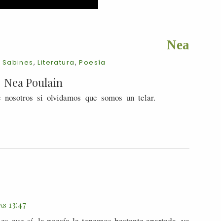
Nea
 Sabines
,
Literatura
,
Poesía
Nea Poulain
 nosotros si olvidamos que somos un telar.
as 13:47
s que sí, la poesía la tenemos bastante apartada, yo