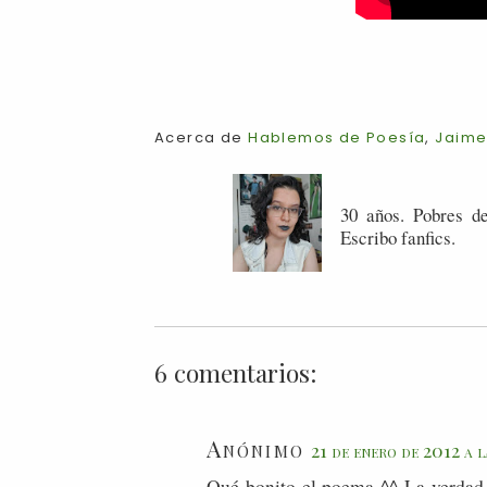
Acerca de
Hablemos de Poesía
,
Jaime
30 años. Pobres de
Escribo fanfics.
6 comentarios:
Anónimo
21 de enero de 2012 a l
Qué bonito el poema ^^ La verdad e