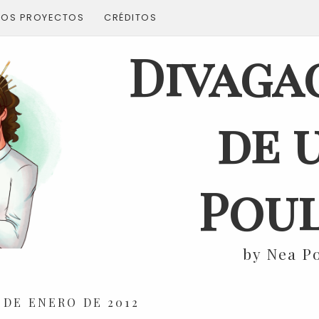
ROS PROYECTOS
CRÉDITOS
Divaga
de 
Poul
by Nea P
 DE ENERO DE 2012