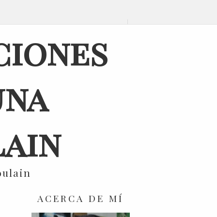
ciones
una
ain
oulain
ACERCA DE MÍ