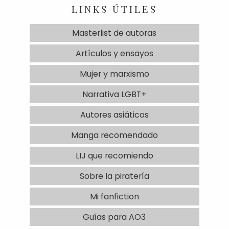
LINKS ÚTILES
Masterlist de autoras
Artículos y ensayos
Mujer y marxismo
Narrativa LGBT+
Autores asiáticos
Manga recomendado
LIJ que recomiendo
Sobre la piratería
Mi fanfiction
Guías para AO3