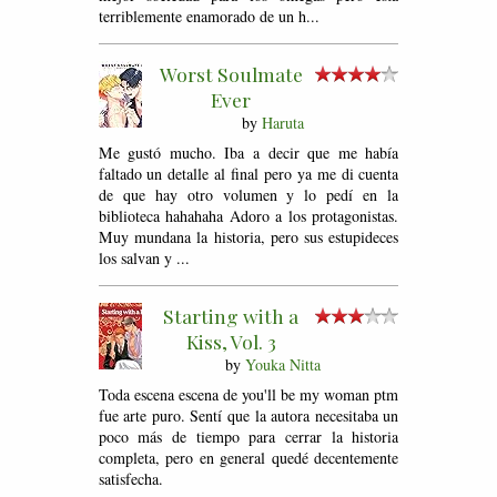
terriblemente enamorado de un h...
Worst Soulmate
Ever
by
Haruta
Me gustó mucho. Iba a decir que me había
faltado un detalle al final pero ya me di cuenta
de que hay otro volumen y lo pedí en la
biblioteca hahahaha Adoro a los protagonistas.
Muy mundana la historia, pero sus estupideces
los salvan y ...
Starting with a
Kiss, Vol. 3
by
Youka Nitta
Toda escena escena de you'll be my woman ptm
fue arte puro. Sentí que la autora necesitaba un
poco más de tiempo para cerrar la historia
completa, pero en general quedé decentemente
satisfecha.