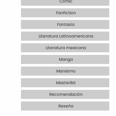
Comic
Fanfiction
Fantasía
Literatura Latinoamericana
Literatura mexicana
Manga
Marxismo
Masterlist
Recomendación
Reseña