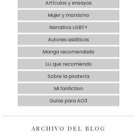
Artículos y ensayos
Mujer y marxismo
Narrativa LGBT+
Autores asiáticos
Manga recomendado
LIJ que recomiendo
Sobre la piratería
Mi fanfiction
Guías para AO3
ARCHIVO DEL BLOG