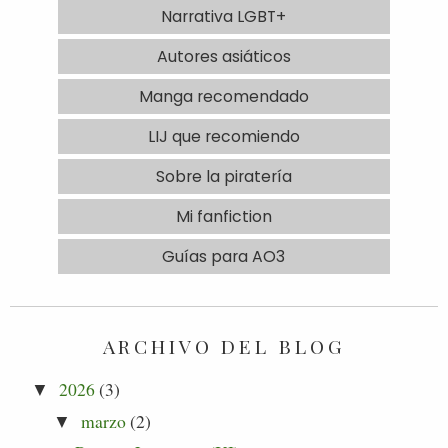
Narrativa LGBT+
Autores asiáticos
Manga recomendado
LIJ que recomiendo
Sobre la piratería
Mi fanfiction
Guías para AO3
ARCHIVO DEL BLOG
2026
(3)
▼
marzo
(2)
▼