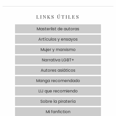
LINKS ÚTILES
Masterlist de autoras
Artículos y ensayos
Mujer y marxismo
Narrativa LGBT+
Autores asiáticos
Manga recomendado
LIJ que recomiendo
Sobre la piratería
Mi fanfiction