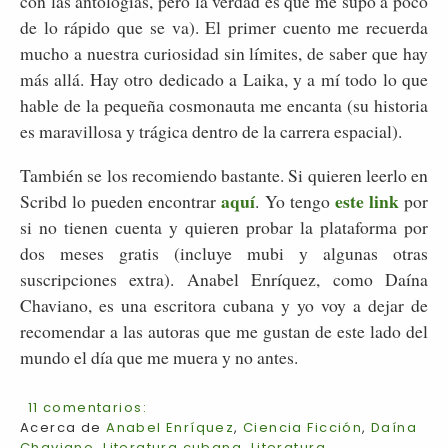
con las antologías, pero la verdad es que me supo a poco
de lo rápido que se va). El primer cuento me recuerda
mucho a nuestra curiosidad sin límites, de saber que hay
más allá. Hay otro dedicado a Laika, y a mí todo lo que
hable de la pequeña cosmonauta me encanta (su historia
es maravillosa y trágica dentro de la carrera espacial).
También se los recomiendo bastante. Si quieren leerlo en
aquí
este link
Scribd lo pueden encontrar
. Yo tengo
por
si no tienen cuenta y quieren probar la plataforma por
dos meses gratis (incluye mubi y algunas otras
suscripciones extra). Anabel Enríquez, como Daína
Chaviano, es una escritora cubana y yo voy a dejar de
recomendar a las autoras que me gustan de este lado del
mundo el día que me muera y no antes.
11 comentarios:
Acerca de
Anabel Enríquez
,
Ciencia Ficción
,
Daína
Chaviano
,
Literatura cubana
,
Literatura