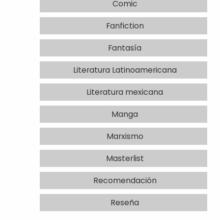
Comic
Fanfiction
Fantasía
Literatura Latinoamericana
Literatura mexicana
Manga
Marxismo
Masterlist
Recomendación
Reseña