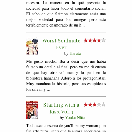
maestra. La manera en la qué presenta la
sociedad para hacer todo el comentario social.
El echo de que Saimon claramente ansia una
mejor sociedad para los omegas pero esta
terriblemente enamorado de un h...
Worst Soulmate
Ever
by
Haruta
Me gustó mucho. Iba a decir que me había
faltado un detalle al final pero ya me di cuenta
de que hay otro volumen y lo pedí en la
biblioteca hahahaha Adoro a los protagonistas.
Muy mundana la historia, pero sus estupideces
los salvan y ...
Starting with a
Kiss, Vol. 3
by
Youka Nitta
Toda escena escena de you'll be my woman ptm
fue arte puro. Sentí que la autora necesitaba un