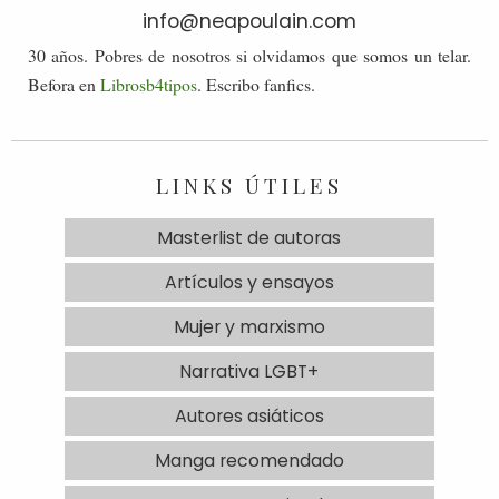
info@neapoulain.com
30 años. Pobres de nosotros si olvidamos que somos un telar.
Befora en
Librosb4tipos
. Escribo fanfics.
LINKS ÚTILES
Masterlist de autoras
Artículos y ensayos
Mujer y marxismo
Narrativa LGBT+
Autores asiáticos
Manga recomendado