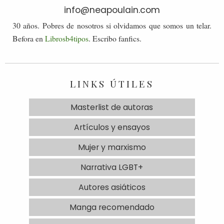
info@neapoulain.com
30 años. Pobres de nosotros si olvidamos que somos un telar.
Befora en
Librosb4tipos
. Escribo fanfics.
LINKS ÚTILES
Masterlist de autoras
Artículos y ensayos
Mujer y marxismo
Narrativa LGBT+
Autores asiáticos
Manga recomendado