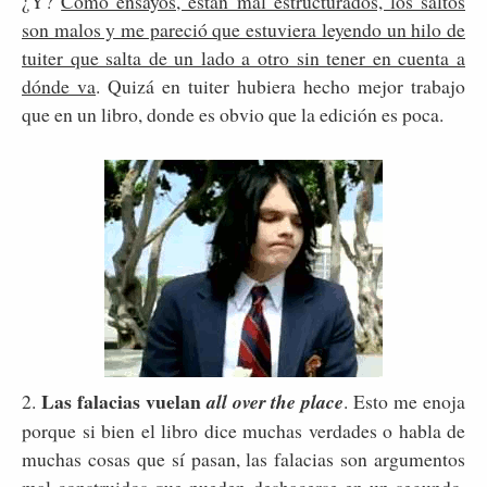
¿Y?
Como ensayos, están mal estructurados, los saltos
son malos y me pareció que estuviera leyendo un hilo de
tuiter que salta de un lado a otro sin tener en cuenta a
dónde va
. Quizá en tuiter hubiera hecho mejor trabajo
que en un libro, donde es obvio que la edición es poca.
Las falacias vuelan
2.
all over the place
. Esto me enoja
porque si bien el libro dice muchas verdades o habla de
muchas cosas que sí pasan, las falacias son argumentos
mal construidos que pueden deshacerse en un segundo,