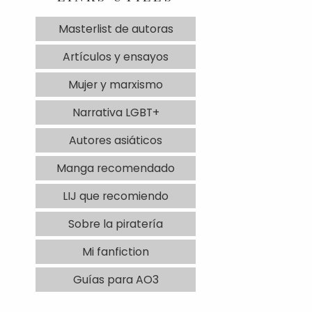
Masterlist de autoras
Artículos y ensayos
Mujer y marxismo
Narrativa LGBT+
Autores asiáticos
Manga recomendado
LIJ que recomiendo
Sobre la piratería
Mi fanfiction
Guías para AO3