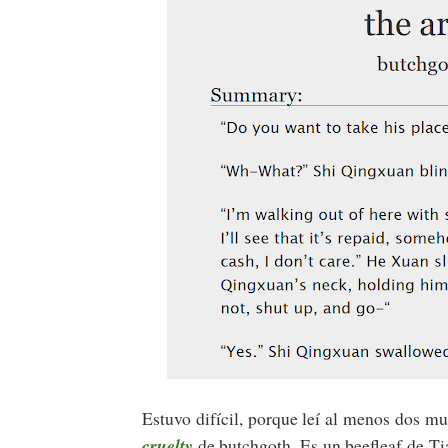
Estuvo difícil, porque leí al menos dos 
cruelty
de butchgoth. Es un beefleaf de Tia