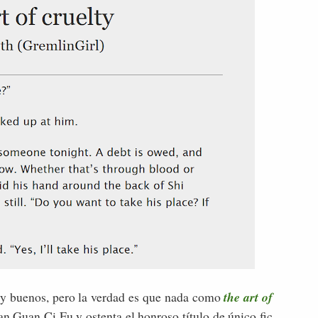
muy buenos, pero la verdad es que nada como
the art of
n Guan Ci Fu y ostenta el honroso título de único fic