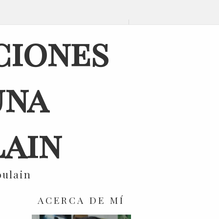
ciones
una
ain
oulain
ACERCA DE MÍ