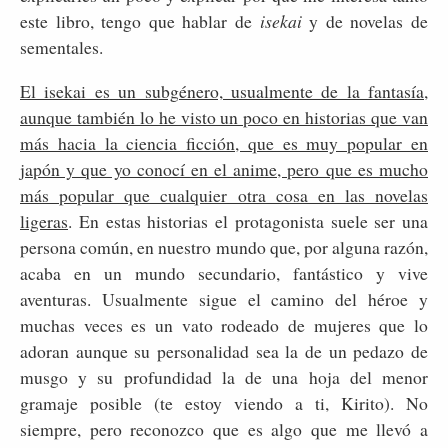
este libro, tengo que hablar de
isekai
y de novelas de
sementales.
El isekai es un subgénero, usualmente de la fantasía,
aunque también lo he visto un poco en historias que van
más hacia la ciencia ficción, que es muy popular en
japón y que yo conocí en el anime, pero que es mucho
más popular que cualquier otra cosa en las novelas
ligeras
. En estas historias el protagonista suele ser una
persona común, en nuestro mundo que, por alguna razón,
acaba en un mundo secundario, fantástico y vive
aventuras. Usualmente sigue el camino del héroe y
muchas veces es un vato rodeado de mujeres que lo
adoran aunque su personalidad sea la de un pedazo de
musgo y su profundidad la de una hoja del menor
gramaje posible (te estoy viendo a ti, Kirito). No
siempre, pero reconozco que es algo que me llevó a