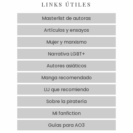
LINKS ÚTILES
Masterlist de autoras
Artículos y ensayos
Mujer y marxismo
Narrativa LGBT+
Autores asiáticos
Manga recomendado
LIJ que recomiendo
Sobre la piratería
Mi fanfiction
Guías para AO3