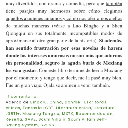
muy divertidos, con drama y comedia, pero que
también
tiene pasajes muy hermosos sobre cómo elegimos
aquellos a quienes amamos y cómo nos aferramos a ellos
de muchas maneras
(véase a Luo Binghe y a Shen
Qiongqiu en sus totalmente incompatibles modos de
Si además,
aproximarse al otro gran parte de la historia).
han sentido frustración por esas novelas de harem
donde los intereses amorosos no son más que adornos
sin personalidad, seguro la aguda burla de Moxiang
les va a gustar
. Con este libro terminé de leer a Moxiang
por el momento y tengo que decir, me la pasé muy bien.
Fue un gran viaje. Ojalá se animen a venir también.
1 comentario:
Acerca de
Bingqiu
,
China
,
Danmei
,
Escritoras
chinas
,
Fantasía LGBT
,
Literatura china
,
Literatura
LGBTI+
,
Moxiang Tongxiu
,
MXTX
,
Recomendación
,
Reseña
,
SAVE
,
Scum Villain
,
Scum Villain Self-
Saving System
,
SVSSS