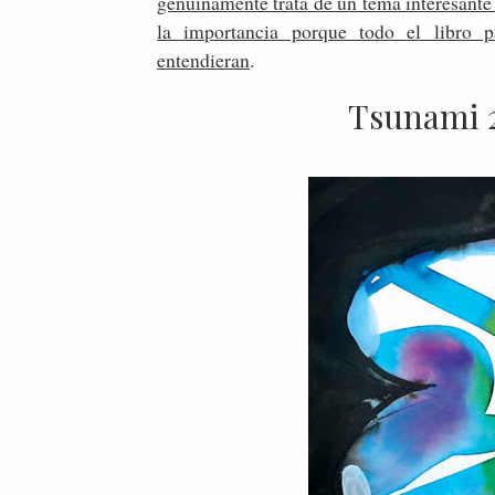
genuinamente trata de un tema interesante 
la importancia porque todo el libro
entendieran
.
Tsunami 2