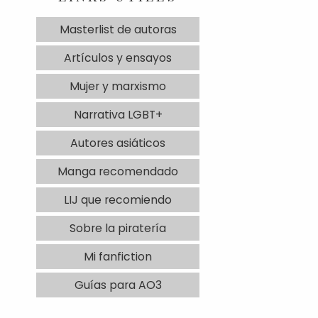
Masterlist de autoras
Artículos y ensayos
Mujer y marxismo
Narrativa LGBT+
Autores asiáticos
Manga recomendado
LIJ que recomiendo
Sobre la piratería
Mi fanfiction
Guías para AO3