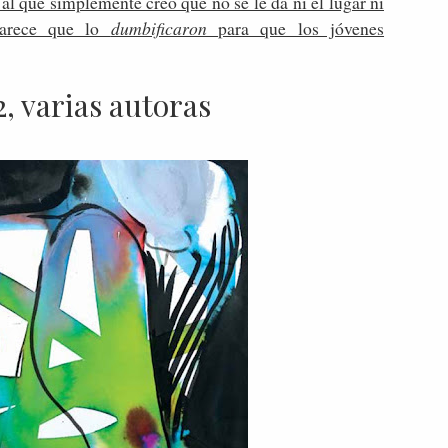
al que simplemente creo que no se le da ni el lugar ni
 parece que lo
dumbificaron
para que los jóvenes
, varias autoras