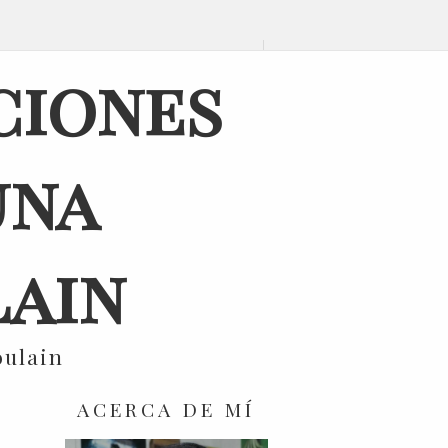
ciones
una
ain
oulain
ACERCA DE MÍ