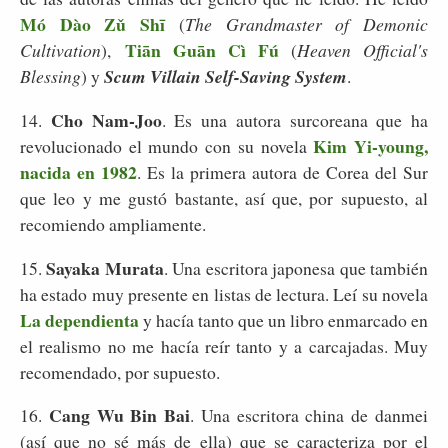
Mó Dào Zǔ Shī
(
The Grandmaster of Demonic
Tiān Guān Cì Fú
Cultivation
),
(
Heaven Official's
Blessing
) y
Scum Villain Self-Saving System
.
Cho Nam-Joo
14.
. Es una autora surcoreana que ha
Kim Yi-young,
revolucionado el mundo con su novela
nacida en 1982
. Es la primera autora de Corea del Sur
que leo y me gustó bastante, así que, por supuesto, al
recomiendo ampliamente.
Sayaka Murata
15.
. Una escritora japonesa que también
ha estado muy presente en listas de lectura. Leí su novela
La dependienta
y hacía tanto que un libro enmarcado en
el realismo no me hacía reír tanto y a carcajadas. Muy
recomendado, por supuesto.
Cang Wu Bin Bai
16.
. Una escritora china de danmei
(así que no sé más de ella) que se caracteriza por el