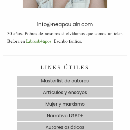
info@neapoulain.com
30 años. Pobres de nosotros si olvidamos que somos un telar.
Befora en
Librosb4tipos
. Escribo fanfics.
LINKS ÚTILES
Masterlist de autoras
Artículos y ensayos
Mujer y marxismo
Narrativa LGBT+
Autores asiáticos