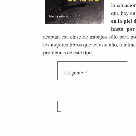
la situació
que hoy en
en la piel
hasta por
aceptan esa clase de trabajos sólo para pod
los mejores libros que leí este año, totalm
problemas de este tipo.
La gente viene con redes para pes
vienen en coches destartalados 
sido rociadas con queroseno. Y 
flotando (...) en las almas de las 
cogen peso, listas para la vendim