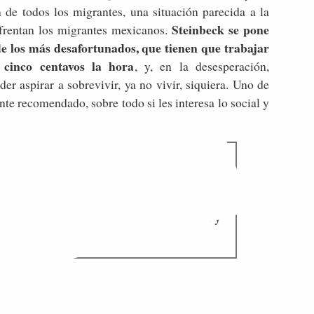
n de todos los migrantes, una situación parecida a la
Steinbeck se pone
frentan los migrantes mexicanos.
 de los más desafortunados, que tienen que trabajar
 cinco centavos la hora
, y, en la desesperación,
er aspirar a sobrevivir, ya no vivir, siquiera. Uno de
ente recomendado, sobre todo si les interesa lo social y
car en el río y los vigilantes se lo impiden;
para coger las naranjas arrojadas, pero han
se quedan inmóviles y ven pasar las patatas
personas las uvas de la ira se están llenando y
ia