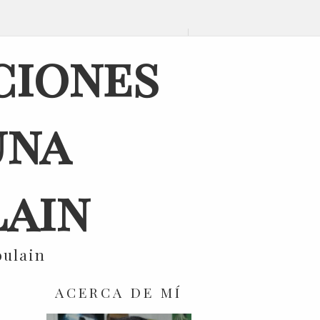
ciones
una
ain
oulain
ACERCA DE MÍ