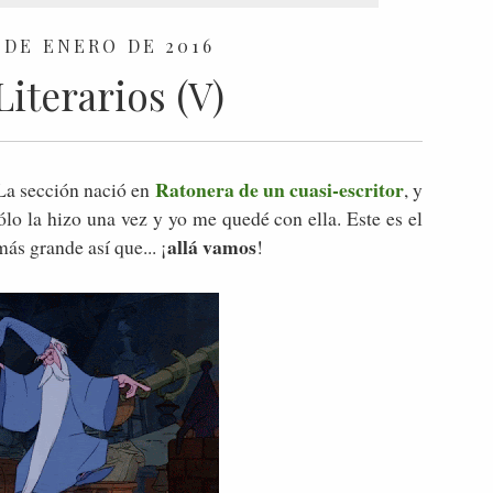
 DE ENERO DE 2016
iterarios (V)
Ratonera de un cuasi-escritor
 La sección nació en
, y
lo la hizo una vez y yo me quedé con ella. Este es el
allá vamos
ás grande así que... ¡
!