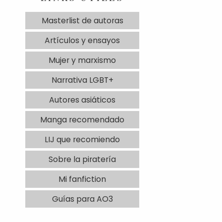
Masterlist de autoras
Artículos y ensayos
Mujer y marxismo
Narrativa LGBT+
Autores asiáticos
Manga recomendado
LIJ que recomiendo
Sobre la piratería
Mi fanfiction
Guías para AO3