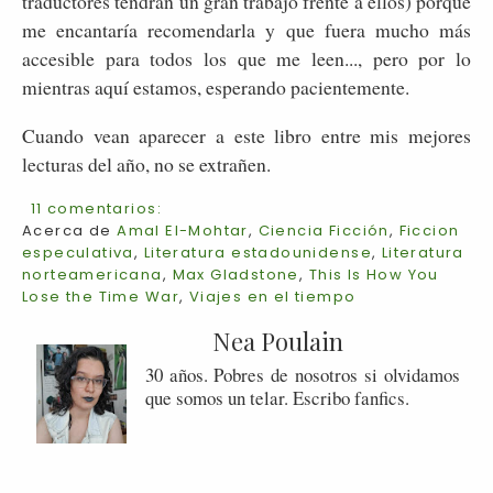
traductores tendrán un gran trabajo frente a ellos) porque
me encantaría recomendarla y que fuera mucho más
accesible para todos los que me leen..., pero por lo
mientras aquí estamos, esperando pacientemente.
Cuando vean aparecer a este libro entre mis mejores
lecturas del año, no se extrañen.
11 comentarios:
Acerca de
Amal El-Mohtar
,
Ciencia Ficción
,
Ficcion
especulativa
,
Literatura estadounidense
,
Literatura
norteamericana
,
Max Gladstone
,
This Is How You
Lose the Time War
,
Viajes en el tiempo
Nea Poulain
30 años. Pobres de nosotros si olvidamos
que somos un telar. Escribo fanfics.