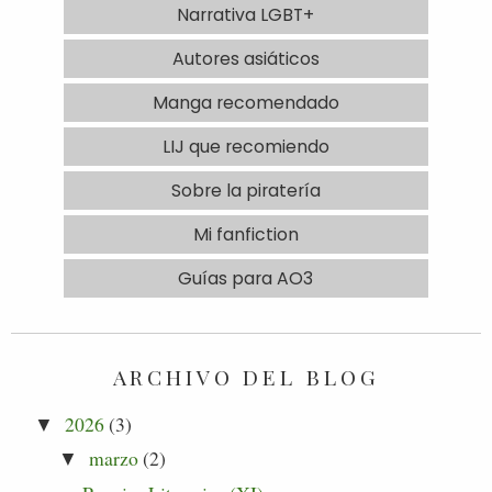
Narrativa LGBT+
Autores asiáticos
Manga recomendado
LIJ que recomiendo
Sobre la piratería
Mi fanfiction
Guías para AO3
ARCHIVO DEL BLOG
2026
(3)
▼
marzo
(2)
▼