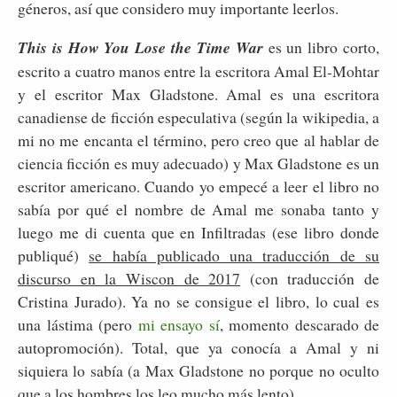
géneros, así que considero muy importante leerlos.
This is How You Lose the Time War
es un libro corto,
escrito a cuatro manos entre la escritora Amal El-Mohtar
y el escritor Max Gladstone. Amal es una escritora
canadiense de ficción especulativa (según la wikipedia, a
mi no me encanta el término, pero creo que al hablar de
ciencia ficción es muy adecuado) y Max Gladstone es un
escritor americano. Cuando yo empecé a leer el libro no
sabía por qué el nombre de Amal me sonaba tanto y
luego me di cuenta que en Infiltradas (ese libro donde
publiqué)
se había publicado una traducción de su
discurso en la Wiscon de 2017
(con traducción de
Cristina Jurado). Ya no se consigue el libro, lo cual es
una lástima (pero
mi ensayo sí
, momento descarado de
autopromoción). Total, que ya conocía a Amal y ni
si
quiera lo sabía (a Max Gladstone no porque no oculto
que a los hombres los leo mucho más lento)
.