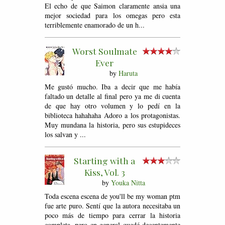
El echo de que Saimon claramente ansia una
mejor sociedad para los omegas pero esta
terriblemente enamorado de un h...
Worst Soulmate
Ever
by
Haruta
Me gustó mucho. Iba a decir que me había
faltado un detalle al final pero ya me di cuenta
de que hay otro volumen y lo pedí en la
biblioteca hahahaha Adoro a los protagonistas.
Muy mundana la historia, pero sus estupideces
los salvan y ...
Starting with a
Kiss, Vol. 3
by
Youka Nitta
Toda escena escena de you'll be my woman ptm
fue arte puro. Sentí que la autora necesitaba un
poco más de tiempo para cerrar la historia
completa, pero en general quedé decentemente