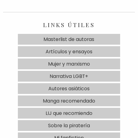
LINKS ÚTILES
Masterlist de autoras
Artículos y ensayos
Mujer y marxismo
Narrativa LGBT+
Autores asiáticos
Manga recomendado
LIJ que recomiendo
Sobre la piratería
Mi fanfiction