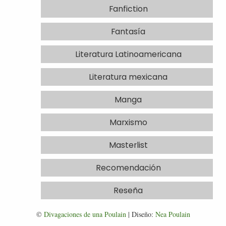
Fanfiction
Fantasía
Literatura Latinoamericana
Literatura mexicana
Manga
Marxismo
Masterlist
Recomendación
Reseña
©
Divagaciones de una Poulain
| Diseño:
Nea Poulain