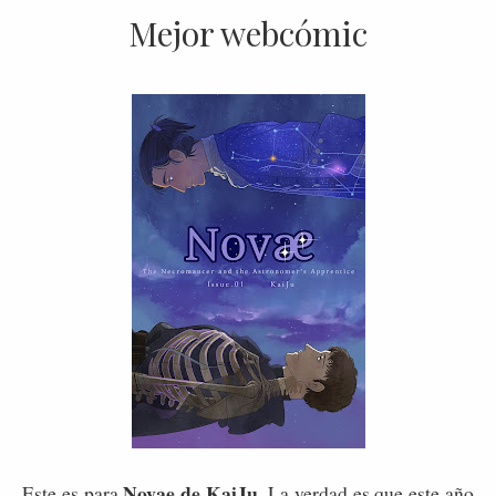
Mejor webcómic
Novae de KaiJu
Este es para
. La verdad es que este año