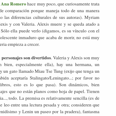
de Ana Romero
hace muy poco, que curiosamente trata
o de comparación porque maneja todo de una manera
ndo las diferencias culturales de sus autoras). Myriam
lexis y con Valeria. Alexis muere y se queda atado a
 Sólo ella puede verlo (digamos, es su vínculo con el
dolescente inmaduro que acaba de morir, no está muy
eria empieza a crecer.
 personajes son divertidos
. Valeria y Alexis son muy
n bien, especialmente ella), hay una hermana, un
y un gato llamado Miau Tse Tung (exijo que tenga un
ién aceptaría Stalingato/Leningato...; por favor no
ibros, esto es lo que pasa). Son dinámicos, bien
sonajes que no están planos como hoja de papel. Tienen
ia..., todo. La premisa es relativamente sencilla (es de
e leo entre una lectura pesada y otra; consideren que
enidísimo y Lenin un paseo por la pradera), fantasma