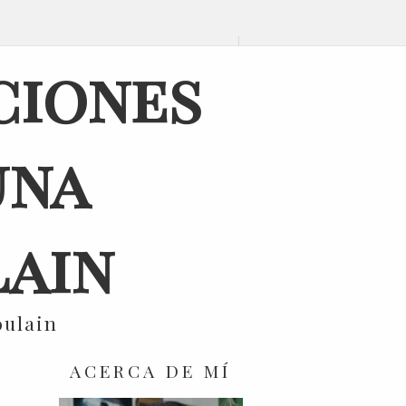
ciones
una
ain
oulain
ACERCA DE MÍ