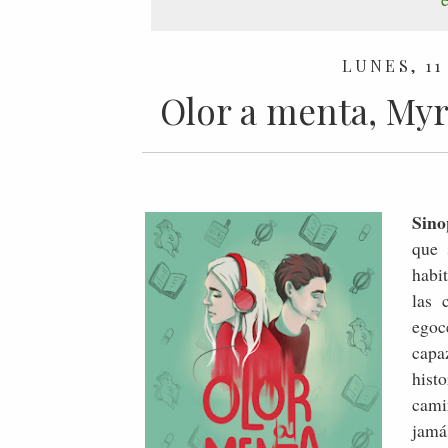
LUNES, 11
Olor a menta, Myr
Sino
que 
habi
las 
egoc
capa
hist
cami
jamá