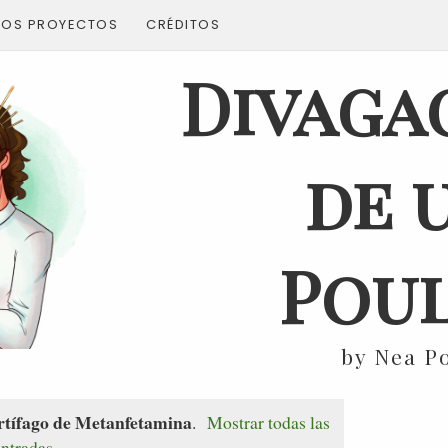
ROS PROYECTOS
CRÉDITOS
Divaga
de 
Poul
by Nea P
tífago de Metanfetamina
.
Mostrar todas las
entradas