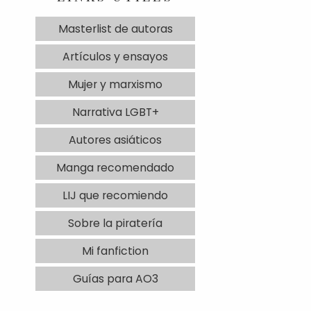
Masterlist de autoras
Artículos y ensayos
Mujer y marxismo
Narrativa LGBT+
Autores asiáticos
Manga recomendado
LIJ que recomiendo
Sobre la piratería
Mi fanfiction
Guías para AO3