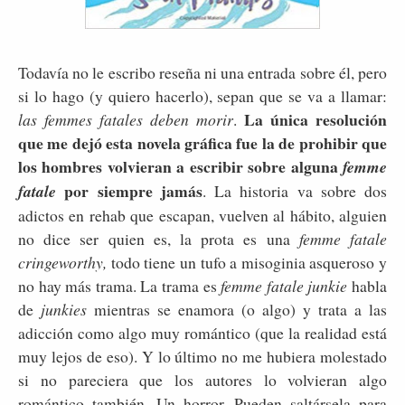
Todavía no le escribo reseña ni una entrada sobre él, pero
si lo hago (y quiero hacerlo), sepan que se va a llamar:
La única resolución
las femmes fatales deben morir
.
que me dejó esta novela gráfica fue la de prohibir que
los hombres volvieran a escribir sobre alguna
femme
por siempre jamás
fatale
. La historia va sobre dos
adictos en rehab que escapan, vuelven al hábito, alguien
no dice ser quien es, la prota es una
femme fatale
cringeworthy,
todo tiene un tufo a misoginia asqueroso y
no hay más trama. La trama es
femme fatale junkie
habla
de
junkies
mientras se enamora (o algo) y trata a las
adicción como algo muy romántico (que la realidad está
muy lejos de eso). Y lo último no me hubiera molestado
si no pareciera que los autores lo volvieran algo
romántico también. Un horror. Pueden saltársela para